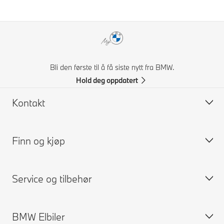
Bli den første til å få siste nytt fra BMW.
Hold deg oppdatert
Kontakt
Finn og kjøp
Kontakt BMW Norge
FAQ
Service og tilbehør
Få et pristilbud
Bygg din BMW
Kontakt forhandler
Tilgjengelige nye biler
BMW Elbiler
Prøvekjøring
BMW bruktbilsøk
Bestill service