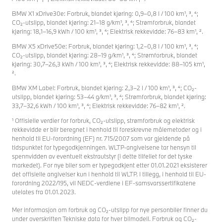
BMW X1 xDrive30e: Forbruk, blandet kjøring: 0,9–0,8 l / 100 km¹, ³, ⁴;
CO₂-utslipp, blandet kjøring: 21–18 g/km¹, ³, ⁴; Strømforbruk, blandet
kjøring: 18,1–16,9 kWh / 100 km¹, ³, ⁴; Elektrisk rekkevidde: 76–83 km¹, ².
BMW X5 xDrive50e: Forbruk, blandet kjøring: 1,2–0,8 l / 100 km¹, ³, ⁴;
CO₂-utslipp, blandet kjøring: 28–19 g/km¹, ³, ⁴; Strømforbruk, blandet
kjøring: 30,7–26,3 kWh / 100 km¹, ³, ⁴; Elektrisk rekkevidde: 88–105 km¹,
².
BMW XM Label: Forbruk, blandet kjøring: 2,3–2 l / 100 km¹, ³, ⁴; CO₂-
utslipp, blandet kjøring: 53–44 g/km¹, ³, ⁴; Strømforbruk, blandet kjøring:
33,7–32,6 kWh / 100 km¹, ³, ⁴; Elektrisk rekkevidde: 76–82 km¹, ².
¹ Offisielle verdier for forbruk, CO₂-utslipp, strømforbruk og elektrisk
rekkevidde er blir beregnet i henhold til foreskrevne målemetoder og i
henhold til EU-forordning (EF) nr. 715/2007 som var gjeldende på
tidspunktet for typegodkjenningen. WLTP-angivelsene tar hensyn til
spennvidden av eventuelt ekstrautstyr (i dette tilfellet for det tyske
markedet). For nye biler som er typegodkjent etter 01.01.2021 eksisterer
det offisielle angivelser kun i henhold til WLTP. I tillegg, i henhold til EU-
forordning 2022/195, vil NEDC-verdiene i EF-samsvarssertifikatene
utelates fra 01.01.2023.
Mer informasjon om forbruk og CO₂-utslipp for nye personbiler finner du
under overskriften Tekniske data for hver bilmodell. Forbruk og CO₂-