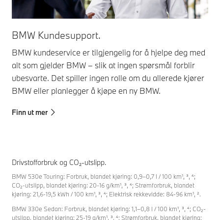
BMW Kundesupport.
BMW kundeservice er tilgjengelig for å hjelpe deg med
alt som gjelder BMW – slik at ingen spørsmål forblir
ubesvarte. Det spiller ingen rolle om du allerede kjører
BMW eller planlegger å kjøpe en ny BMW.
Finn ut mer
Drivstofforbruk og CO₂-utslipp.
BMW 530e Touring: Forbruk, blandet kjøring: 0,9–0,7 l / 100 km¹, ³, ⁴;
CO₂-utslipp, blandet kjøring: 20-16 g/km¹, ³, ⁴; Strømforbruk, blandet
kjøring: 21,6-19,5 kWh / 100 km¹, ³, ⁴; Elektrisk rekkevidde: 84-96 km¹, ².
BMW 330e Sedan: Forbruk, blandet kjøring: 1,1–0,8 l / 100 km¹, ³, ⁴; CO₂-
utslipp, blandet kjøring: 25-19 g/km¹, ³, ⁴; Strømforbruk, blandet kjøring: