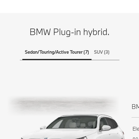
BMW Plug-in hybrid.
Sedan/Touring/Active Tourer (7)
SUV (3)
B
El