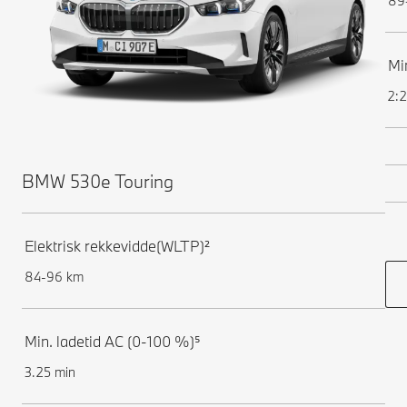
89
Mi
2:2
BMW 530e Touring
Elektrisk rekkevidde(WLTP)²
84-96 km
Min. ladetid AC (0-100 %)⁵
3.25 min