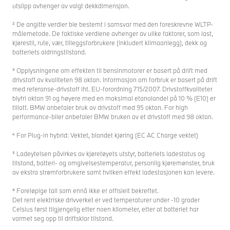
utslipp avhenger av valgt dekkdimensjon.
² De angitte verdier ble bestemt i samsvar med den foreskrevne WLTP-
målemetode. De faktiske verdiene avhenger av ulike faktorer, som last,
kjørestil, rute, vær, tilleggsforbrukere (inkludert klimaanlegg), dekk og
batteriets aldringstilstand.
³ Opplysningene om effekten til bensinmotorer er basert på drift med
drivstoff av kvaliteten 98 oktan. Informasjon om forbruk er basert på drift
med referanse-drivstoff iht. EU-forordning 715/2007. Drivstoffkvaliteter
blyfri oktan 91 og høyere med en maksimal etanolandel på 10 % (E10) er
tillatt. BMW anbefaler bruk av drivstoff med 95 oktan. For high
performance-biler anbefaler BMW bruken av et drivstoff med 98 oktan.
⁴ For Plug-in hybrid: Vektet, blandet kjøring (EC AC Charge vektet)
⁵ Ladeytelsen påvirkes av kjøretøyets utstyr, batteriets ladestatus og
tilstand, batteri- og omgivelsestemperatur, personlig kjøremønster, bruk
av ekstra strømforbrukere samt hvilken effekt ladestasjonen kan levere.
⁶ Foreløpige tall som ennå ikke er offisielt bekreftet.
Det rent elektriske drivverket er ved temperaturer under -10 grader
Celsius først tilgjengelig etter noen kilometer, etter at batteriet har
varmet seg opp til driftsklar tilstand.