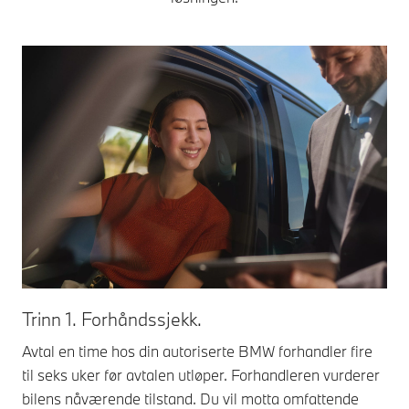
Tr
Trinn 1. Forhåndssjekk.
Nor
Avtal en time hos din autoriserte BMW forhandler fire
For
til seks uker før avtalen utløper. Forhandleren vurderer
und
bilens nåværende tilstand. Du vil motta omfattende