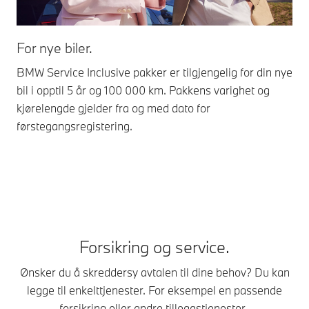
For nye biler.
For
BMW Service Inclusive pakker er tilgjengelig for din nye
Nå 
bil i opptil 5 år og 100 000 km. Pakkens varighet og
kan
kjørelengde gjelder fra og med dato for
bil
førstegangsregistering.
kjø
den
ove
Forsikring og service.
Ønsker du å skreddersy avtalen til dine behov? Du kan
legge til enkelttjenester. For eksempel en passende
forsikring eller andre tilleggstjenester.