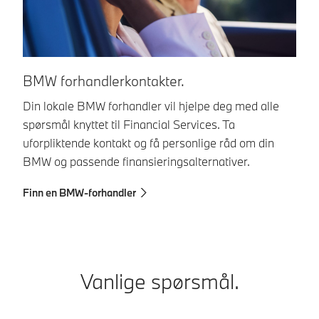
M
BMW forhandlerkontakter.
I 
Din lokale BMW forhandler vil hjelpe deg med alle
le
spørsmål knyttet til Financial Services. Ta
do
uforpliktende kontakt og få personlige råd om din
al
BMW og passende finansieringsalternativer.
M
Finn en BMW-forhandler
Vanlige spørsmål.