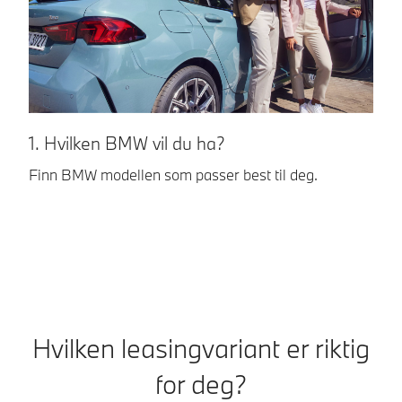
1. Hvilken BMW vil du ha?
2
Finn BMW modellen som passer best til deg.
Hv
pr
Hvilken leasingvariant er riktig
for deg?