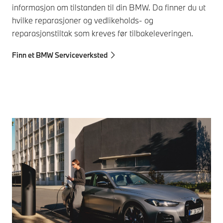
opp
informasjon om tilstanden til din BMW. Da finner du ut
kon
hvilke reparasjoner og vedlikeholds- og
for
reparasjonstiltak som kreves før tilbakeleveringen.
Fi
Finn et BMW Serviceverksted
La