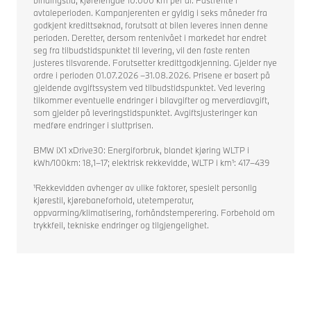
avtaleperioden. Kampanjerenten er gyldig i seks måneder fra
godkjent kredittsøknad, forutsatt at bilen leveres innen denne
perioden. Deretter, dersom rentenivået i markedet har endret
seg fra tilbudstidspunktet til levering, vil den faste renten
justeres tilsvarende. Forutsetter kredittgodkjenning. Gjelder nye
ordre i perioden 01.07.2026 –31.08.2026. Prisene er basert på
gjeldende avgiftssystem ved tilbudstidspunktet. Ved levering
tilkommer eventuelle endringer i bilavgifter og merverdiavgift,
som gjelder på leveringstidspunktet. Avgiftsjusteringer kan
medføre endringer i sluttprisen.
BMW iX1 xDrive30: Energiforbruk, blandet kjøring WLTP i
kWh/100km: 18,1–17; elektrisk rekkevidde, WLTP i km¹: 417–439​
¹Rekkevidden avhenger av ulike faktorer, spesielt personlig
kjørestil, kjørebaneforhold, utetemperatur,
oppvarming/klimatisering, forhåndstemperering. Forbehold om
trykkfeil, tekniske endringer og tilgjengelighet.​