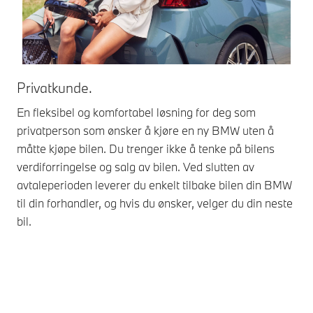
Privatkunde.
Be
En fleksibel og komfortabel løsning for deg som
Kjø
privatperson som ønsker å kjøre en ny BMW uten å
bek
måtte kjøpe bilen. Du trenger ikke å tenke på bilens
fle
verdiforringelse og salg av bilen. Ved slutten av
uts
avtaleperioden leverer du enkelt tilbake bilen din BMW
kon
til din forhandler, og hvis du ønsker, velger du din neste
din
bil.
mod