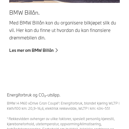
Ti
BMW Billån.
Vi
Med BMW Billån kan du organisere bilkjøpet slik du
He
vil. Her kan du finne ut hvordan du kan finansiere
drømmebilen din.
Le
Les mer om BMW Billån
Energiforbruk og CO₂-utslipp.
BMW i4 M60 xDrive Gran Coupé¹: Energiforbruk, blandet kjøring WLTP i
kWh/100 km: 20,9–16,6; elektrisk rekkevidde, WLTP i km: 434–551
¹ Rekkevidden avhenger av ulike faktorer, spesielt personlig kjørestil,
kjørebaneforhold, utetemperatur, oppvarming/klimatisering,