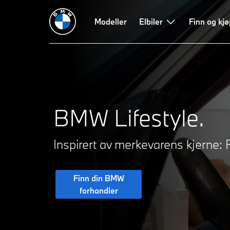
Høydepunkter
BMW Lifestyle Collections
Modeller
Elbiler
BMW Golf kollek
Finn og kjø
BMW Lifestyle.
Inspirert av merkevarens kjerne
Finn din BMW
forhandler