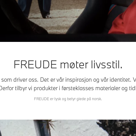
FREUDE møter livsstil.
m driver oss. Det er vår inspirasjon og vår identitet. V
erfor tilbyr vi produkter i førsteklasses materialer og tid
FREUDE er tysk og betyr glede på norsk.