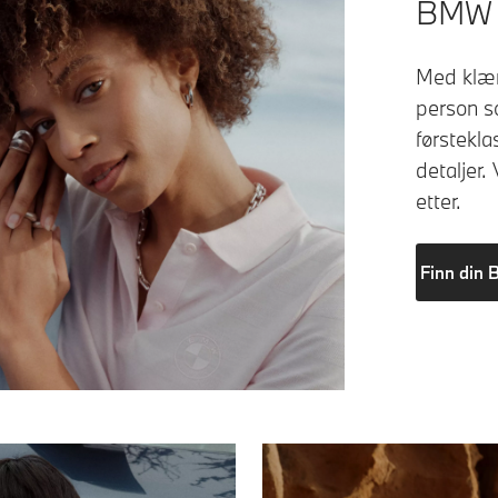
BMW C
Med klærn
person s
førstekla
detaljer.
etter.
Finn din 