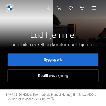
Offentlig lading
Lad hjemme.
Lad elbilen enkelt og komfortabelt hjemme.
Bygg og pris
Bestill prøvekjøring
BMW iX3 50 xDrive: Strømforbruk, blandet kjøring
¹
: 18–15,1 kWh/100 km;
Elektrisk rekkevidde
²
: 679-805 km