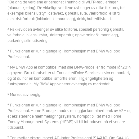
¹ De angitte verdiene er beregnet i henhold til WLTP-reguleringen
(blandet kjøring). De virkelige verdiene avhenger av ulike faktorer, for
eksempel bilens utstyr, lastevekt, kjørestil, rute, værforhold, ekstra
elektrisk forbruk (inkludert klimaanlegg), dekk, batteritilstand.
² Rekkevidden avhenger av ulike faktorer, spesielt personlig kjørestil,
veiforhold, bilens utstyr, utetemperatur, oppvarming/klimaanlegg,
parkeringsklimatisering.
³ Funksjonen er kun tilgjengelig i kombinasjon med BMW Wallbox
Professional.
⁴ My BMW App er kompatibel med alle BMW-modeller fra modellår 2014
og nyere. Bruk forutsetter at ConnectedDrive Services utstyr er montert,
og at du har en kompatibel smarttelefon. Tilgjengeligheten og
funksjonene til My BMW App varierer avhengig av markedet.
⁵ Markedsavhengig.
⁶ Funksjonen er kun tilgjengelig i kombinasjon med BMW Wallbox
Professional. Home Storage-modus muliggjør kombinert bruk av V2H og
et eksisterende hjemmelagringssystem. Kompatibilitet med Home
Energy Management Systems (HEMS) vil bli introdusert på et senere
tidspunkt.
⁷ Forutsetter ekstrautstyret AC-lader Professional (SA4U6). Om SA4U6