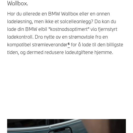
Wallbox.
la
Har du allerede en BMW Wallbox eller en annen
Hvi
ladeløsning, men ikke et solcelleanlegg? Da kan du
ikk
lade din BMW elbil "kostnadsoptimert" via fjernstyrt
den
ladekontroll. Dra nytte av en strømavtale fra en
kos
kompatibel strømleverandør
⁵
for å lade til den billigste
fra
tiden, og dermed redusere ladeutgiftene hjemme.
til
bel
eks
str