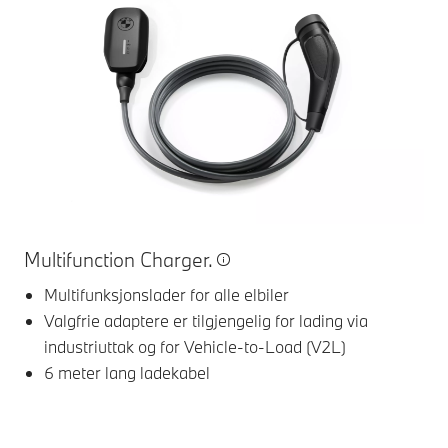
energilagringsenhet.
⁶
Da kan strøm fra
batteriet gis tilbake til
huset, noe som
reduserer
strømkostnadene
dine.
Ved bruk av en
kompatibel
strømleverandør kan
du også lade bilen
BM
Multifunction Charger.
automatisk når
strømprisene er lave,
Multifunksjonslader for alle elbiler
for å redusere dine
Valgfrie adaptere er tilgjengelig for lading via
ladekostnader.
⁵
industriuttak og for Vehicle-to-Load (V2L)
6 meter lang ladekabel