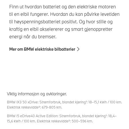
fø
Finn ut hvordan batteriet og den elektriske motoren
el
til en elbil fungerer. Hvordan du kan påvirke levetiden
til høyspenningsbatteriet positivt. Og hvor stille og
Me
kraftig en elbil akselererer og smart gjenoppretter
energi når du bremser.
Mer om BMW elektriske bilbatterier
Viktig informasjon og avklaringer.
BMW iX3 50 xDrive: Strømforbruk, blandet kjøring¹: 18–15,1 kWh / 100 km.
Elektrisk rekkevidde²: 679-805 km.
BMW i5 eDrive40 Active Edition: Strømforbruk, blandet kjøring¹: 18,4–
15,6 kWh / 100 km. Elektrisk rekkevidde²: 500–596 km.