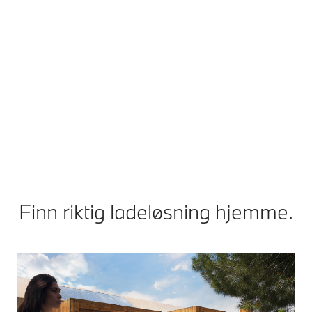
lading.
lading.
Med en kompatibel
Hvis
strømleverandør, kan du
solcelleanlegget ditt
aktivere kostnadsoptimalisert
produserer nok
lading. Da vil bilen
strøm, kan du med
automatisk lade når
en BMW Wallbox
strømprisene er lave.
Dette
automatisk bruke
fungerer med en tilsvarende
denne strømmen til
strømavtale med en
å lade din BMW og
strømleverandør
.
⁵
dermed redusere
strømkostnadene
dine.
Finn riktig ladeløsning hjemme.