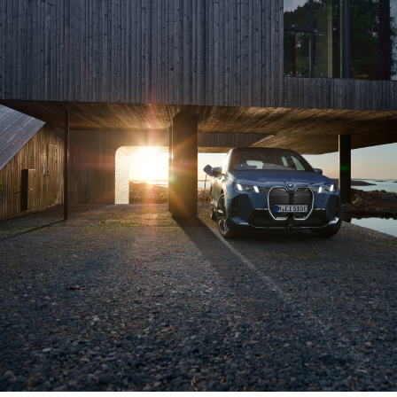
enheter direkte
fra bilen din.
⁷
Kostnadsoptimalisert
Soloptimalisert