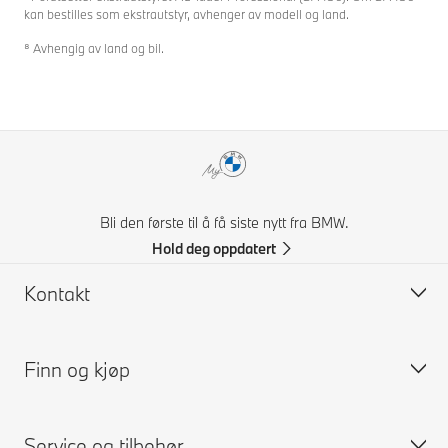
kan bestilles som ekstrautstyr, avhenger av modell og land.
⁸ Avhengig av land og bil.
Bli den første til å få siste nytt fra BMW.
Hold deg oppdatert
Kontakt
Finn og kjøp
Kontakt BMW Norge
FAQ
Service og tilbehør
Få et pristilbud
Bygg din BMW