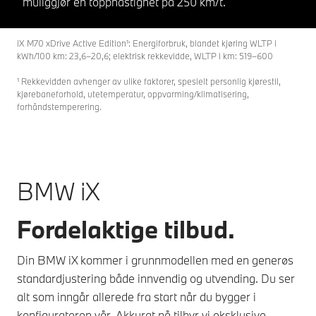
muliggjør en topphastighet på 250 km/t.
iX M70 xDrive Active Edition¹: Energiforbruk, blandet kjøring WLTP i
kWh/100 km: 23,6–20,6; elektrisk rekkevidde, WLTP i km: 519–600
¹ Rekkevidden avhenger av ulike faktorer, spesielt personlig kjørestil,
kjørebaneforhold, utetemperatur, oppvarming/klimatisering,
forhåndstemperering.
BMW iX
Fordelaktige tilbud.
Din BMW iX kommer i grunnmodellen med en generøs
standardjustering både innvendig og utvending. Du ser
alt som inngår allerede fra start når du bygger i
konfiguratoren vår. Akkurat nå tilbyr vi eksklusive