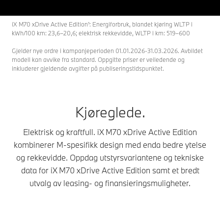
iX M70 xDrive Active Edition¹: Energiforbruk, blandet kjøring WLTP i
kWh/100 km: 23,6–20,6; elektrisk rekkevidde, WLTP i km: 519–600
Gjelder nye ordre i kampanjeperioden 01.01.2026-31.03.2026. Avbildet
modell kan avvike fra standard. Oppgitte priser er veiledende og
inkluderer gjeldende avgifter på publiseringstidspunktet.
Kjøreglede.
Elektrisk og kraftfull. iX M70 xDrive Active Edition
kombinerer M-spesifikk design med enda bedre ytelse
og rekkevidde. Oppdag utstyrsvariantene og tekniske
data for iX M70 xDrive Active Edition samt et bredt
utvalg av leasing- og finansieringsmuligheter.