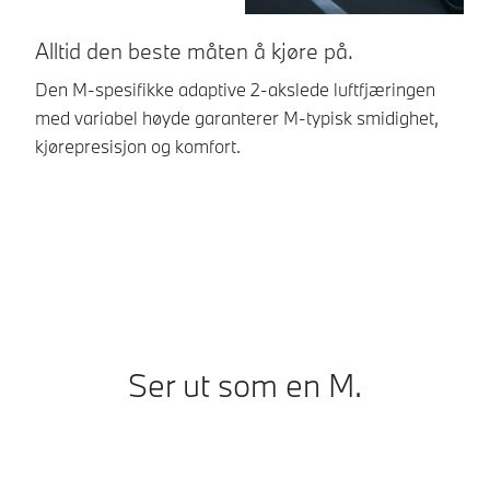
Alltid den beste måten å kjøre på.
S
Den M-spesifikke adaptive 2-akslede luftfjæringen
Me
med variabel høyde garanterer M-typisk smidighet,
Ac
kjørepresisjon og komfort.
St
ek
me
Ser ut som en M.