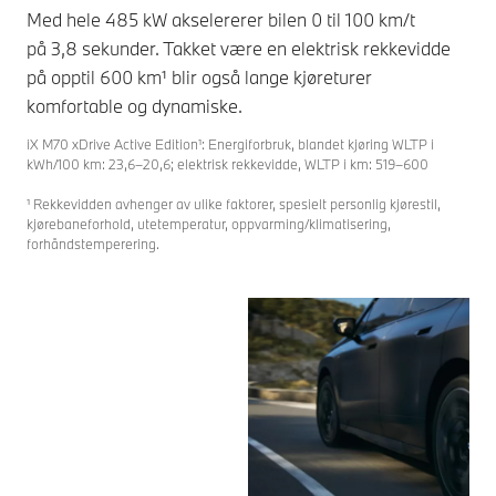
Med hele 485 kW akselererer bilen 0 til 100 km/t
på 3,8 sekunder. Takket være en elektrisk rekkevidde
på opptil 600 km¹ blir også lange kjøreturer
komfortable og dynamiske.
iX M70 xDrive Active Edition¹: Energiforbruk, blandet kjøring WLTP i
kWh/100 km: 23,6–20,6; elektrisk rekkevidde, WLTP i km: 519–600
¹ Rekkevidden avhenger av ulike faktorer, spesielt personlig kjørestil,
kjørebaneforhold, utetemperatur, oppvarming/klimatisering,
forhåndstemperering.