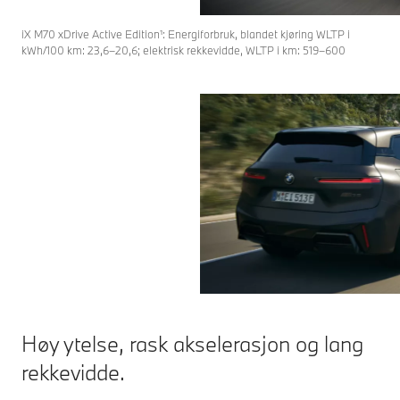
iX M70 xDrive Active Edition¹: Energiforbruk, blandet kjøring WLTP i
kWh/100 km: 23,6–20,6; elektrisk rekkevidde, WLTP i km: 519–600
Høy ytelse, rask akselerasjon og lang
rekkevidde.