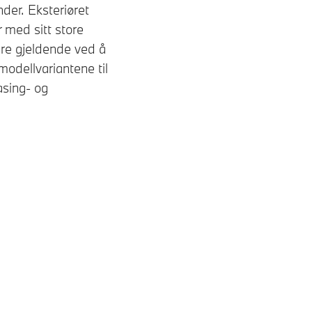
der. Eksteriøret
r med sitt store
are gjeldende ved å
odellvariantene til
asing- og