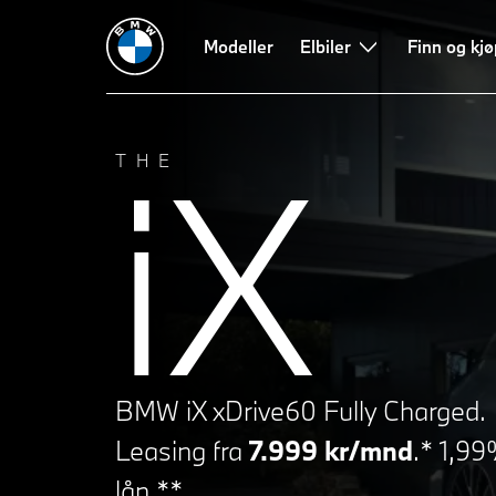
Tekniske data
Editions
Modeller
Rekkevidde og lading
Elbiler
Design
Finn og kjø
P
iX
THE
BMW iX xDrive60 Fully Charged.
Leasing fra
7.999 kr/mnd
.* 1,99
lån.**