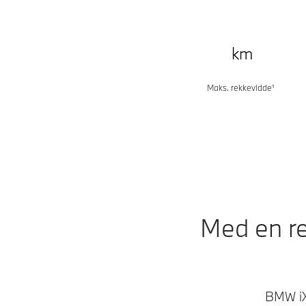
km
Maks. rekkevidde¹
Med en re
BMW iX 