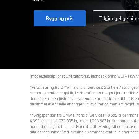
Bygg og pris
Tilgjengelige bile
{model.description}¹: Energiforbruk, blandet kjøring WLTP i kW
*Privatleasing fra BMW Financial Services: Startleie / etabl geb 
Kampanjerenten er gyldig i seks måneder fra godkjent kredittsøkn
den faste renten justeres tilsvarende. Forutsetter kredittgodkje
tilkommer eventuelle endringer i bilavgifter og merverdiavgift, s
**Salgspantlån fra BMW Financial Services: 10.595 kr per måned,
4.390 kr, bilpris 1.022.895 kr, totalt: 1.098.967 kr. Kampanjeren
har endret seg fra tilbudstidspunktet til levering, vil den faste
tilbudstidspunktet. Ved levering tilkommer eventuelle endringer i