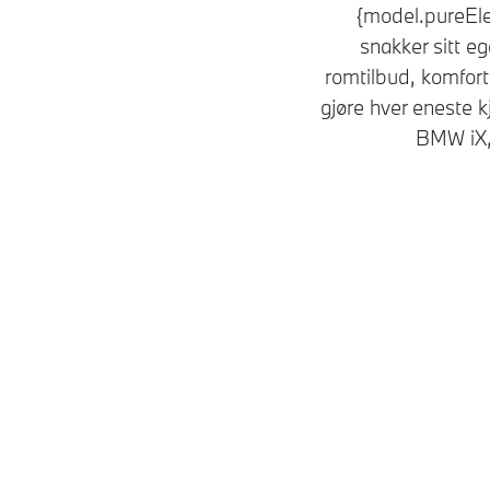
{model.pureElec
snakker sitt eg
romtilbud, komfort
gjøre hver eneste 
BMW iX, 