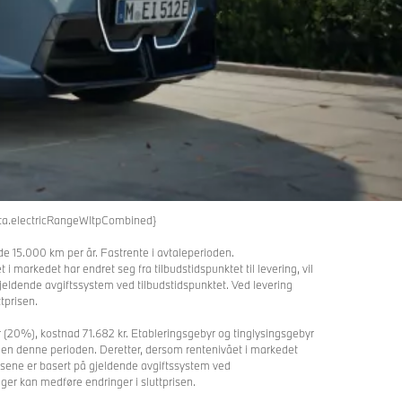
data.electricRangeWltpCombined}
gde 15.000 km per år. Fastrente i avtaleperioden.
 markedet har endret seg fra tilbudstidspunktet til levering, vil
gjeldende avgiftssystem ved tilbudstidspunktet. Ved levering
tprisen.
 (20%), kostnad 71.682 kr. Etableringsgebyr og tinglysingsgebyr
 innen denne perioden. Deretter, dersom rentenivået i markedet
Prisene er basert på gjeldende avgiftssystem ved
nger kan medføre endringer i sluttprisen.