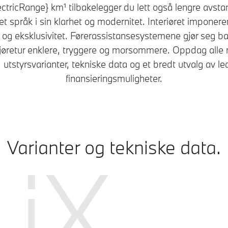
tricRange} km¹ tilbakelegger du lett også lengre avstan
et språk i sin klarhet og modernitet. Interiøret imponere
 og eksklusivitet. Førerassistansesystemene gjør seg b
kjøretur enklere, tryggere og morsommere. Oppdag alle m
utstyrsvarianter, tekniske data og et bredt utvalg av le
finansieringsmuligheter.
Varianter og tekniske data.
iX