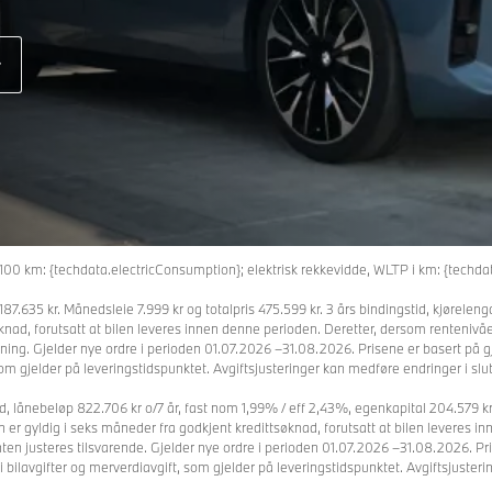
r
h/100 km: {techdata.electricConsumption}; elektrisk rekkevidde, WLTP i km: {tech
187.635 kr. Månedsleie 7.999 kr og totalpris 475.599 kr. 3 års bindingstid, kjørelen
ad, forutsatt at bilen leveres innen denne perioden. Deretter, dersom rentenivået i
nning. Gjelder nye ordre i perioden 01.07.2026 –31.08.2026. Prisene er basert på 
om gjelder på leveringstidspunktet. Avgiftsjusteringer kan medføre endringer i slut
 lånebeløp 822.706 kr o/7 år, fast nom 1,99% / eff 2,43%, egenkapital 204.579 kr
ten er gyldig i seks måneder fra godkjent kredittsøknad, forutsatt at bilen leveres
 renten justeres tilsvarende. Gjelder nye ordre i perioden 01.07.2026 –31.08.2026. 
 bilavgifter og merverdiavgift, som gjelder på leveringstidspunktet. Avgiftsjusteri