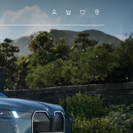
 og tjenester
Få et pristilbud