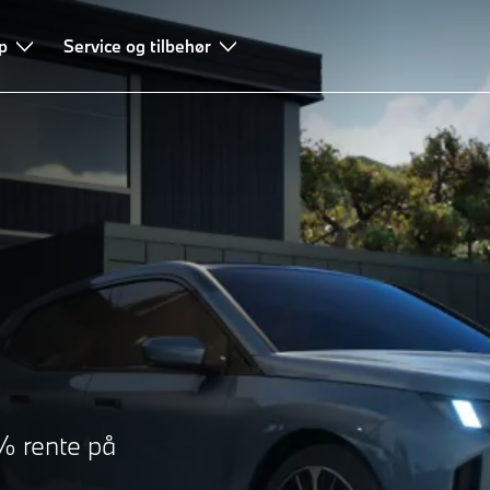
p
erformance
Service og tilbehør
Teknologier
Leasing og finansiering
Rådgivning
% rente på