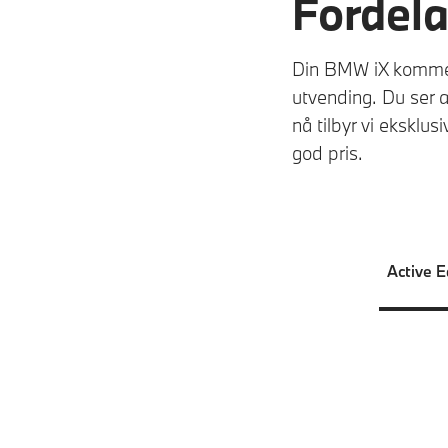
Fordela
Din BMW iX kommer
utvending. Du ser a
nå tilbyr vi eksklus
god pris.
Active E