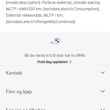
{model.description}: Forbruk elektrisk, blandet kjøring
WLTP i kWh/100 km: {techdata.electricConsumption};
Elektrisk rekkevidde, WLTP i km:
{techdata.electricRangeWltpCombined}
Bli den første til å få siste nytt fra BMW.
Hold deg oppdatert
Kontakt
Finn og kjøp
Kontakt BMW Norge
FAQ
Få et pristilbud
Bygg din BMW