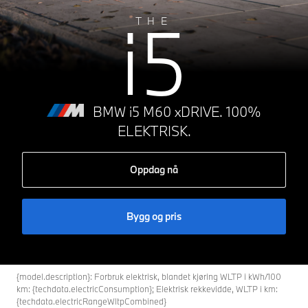
i5
THE
BMW i5 M60 xDRIVE. 100%
ELEKTRISK.
Oppdag nå
Bygg og pris
{model.description}: Forbruk elektrisk, blandet kjøring WLTP i kWh/100
km: {techdata.electricConsumption}; Elektrisk rekkevidde, WLTP i km:
{techdata.electricRangeWltpCombined}