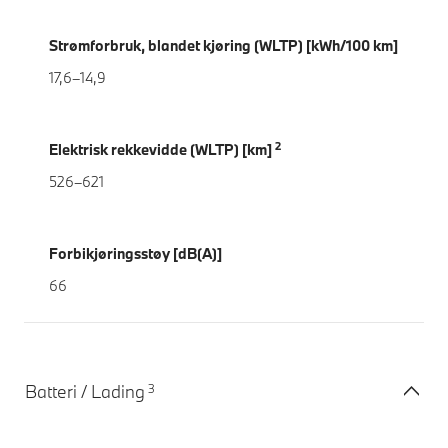
Strømforbruk, blandet kjøring (WLTP) [kWh/100 km]
17,6–14,9
2
Elektrisk rekkevidde (WLTP) [km]
526–621
Forbikjøringsstøy [dB(A)]
66
3
Batteri / Lading