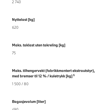
2 740
Nyttelast [kg]
620
Maks. taklast uten takreling [kg]
75
Maks. tilhengervekt (fabrikkmontert ekstrautstyr),
5
med bremser til 12 % / kuletrykk [kg]
1 500 / 80
Bagasjevolum [liter]
490