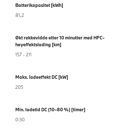
Batterikapasitet [kWh]
81,2
Økt rekkevidde etter 10 minutter med HPC-
høyeffektslading [km]
157 - 211
Maks. ladeeffekt DC [kW]
205
Min. ladetid DC (10–80 %) [timer]
0:30