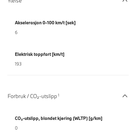
Ytelse
Akselerasjon 0-100 km/t [sek]
6
Elektrisk toppfart [km/t]
193
1
Forbruk / CO₂-utslipp
CO₂-utslipp, blandet kjøring (WLTP) [g/km]
0