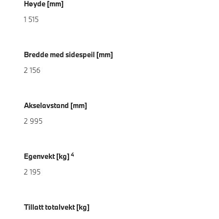
Høyde [mm]
1 515
Bredde med sidespeil [mm]
2 156
Akselavstand [mm]
2 995
4
Egenvekt [kg]
2 195
Tillatt totalvekt [kg]