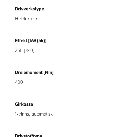
Drivverkstype
Helelektrisk
Effekt [kW (hk)]
250 (340)
Dreiemoment [Nm]
400
Girkasse
1-trinns, automatisk
Drivstofftype