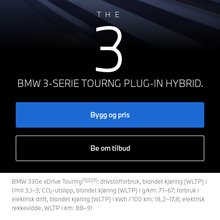
3
THE
BMW 3-SERIE TOURNG PLUG-IN HYBRID.
Bygg og pris
Be om tilbud
[1][2][3]
BMW 330e xDrive Touring
: drivstofforbruk, blandet kjøring (WLTP) i
l/mil 3,1–3; CO
-utslipp, blandet kjøring (WLTP) i g/km: 71–67; forbruk i
2
elektrisk drift, blandet kjøring (WLTP) i kWh / 100 km: 18,2–17,8; elektrisk
rekkevidde, WLTP i km: 88–91