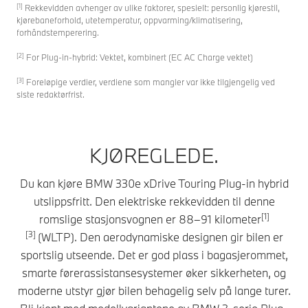
[1]
Rekkevidden avhenger av ulike faktorer, spesielt: personlig kjørestil,
kjørebaneforhold, utetemperatur, oppvarming/klimatisering,
forhåndstemperering.
[2]
For Plug-in-hybrid: Vektet, kombinert (EC AC Charge vektet)
[3]
Foreløpige verdier, verdiene som mangler var ikke tilgjengelig ved
siste redaktørfrist.
KJØREGLEDE.
Du kan kjøre BMW 330e xDrive Touring Plug-in hybrid
utslippsfritt. Den elektriske rekkevidden til denne
[1]
romslige stasjonsvognen er 88–91 kilometer
[3]
(WLTP). Den aerodynamiske designen gir bilen er
sportslig utseende. Det er god plass i bagasjerommet,
smarte førerassistansesystemer øker sikkerheten, og
moderne utstyr gjør bilen behagelig selv på lange turer.