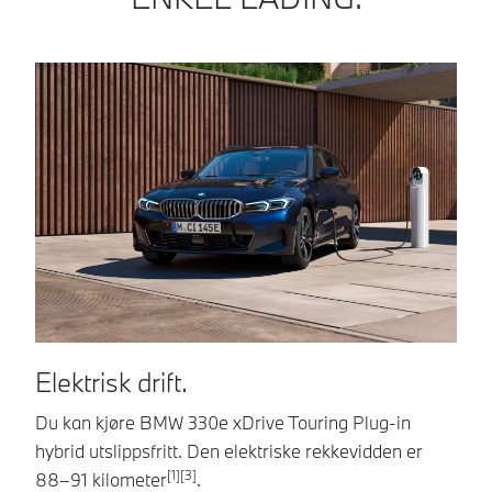
Elektrisk drift.
R
Du kan kjøre BMW 330e xDrive Touring Plug-in
Me
hybrid utslippsfritt. Den elektriske rekkevidden er
To
[1][3]
88–91 kilometer
.
bi