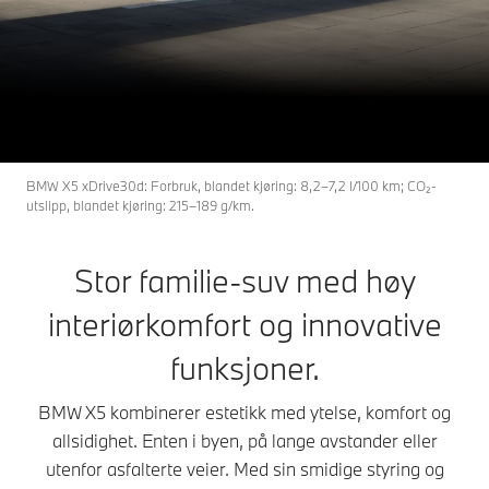
X5
THE
Modellene til BMW X5.
Tilgjengelige biler
BMW X5 xDrive30d: Forbruk, blandet kjøring: 8,2–7,2 l/100 km; CO₂-
utslipp, blandet kjøring: 215–189 g/km.
Stor familie-suv med høy
interiørkomfort og innovative
funksjoner.
BMW X5 kombinerer estetikk med ytelse, komfort og
allsidighet. Enten i byen, på lange avstander eller
utenfor asfalterte veier. Med sin smidige styring og