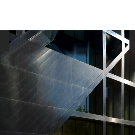
utslipp, blandet kjøring: 215–189 g/km.