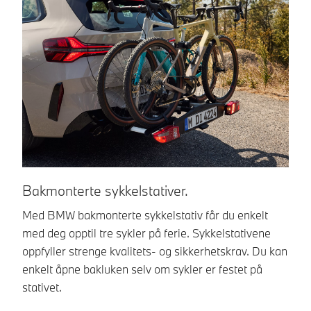
Bakmonterte sykkelstativer.
B
Med BMW bakmonterte sykkelstativ får du enkelt
De
med deg opptil tre sykler på ferie. Sykkelstativene
vo
oppfyller strenge kvalitets- og sikkerhetskrav. Du kan
sy
enkelt åpne bakluken selv om sykler er festet på
en
stativet.
ta