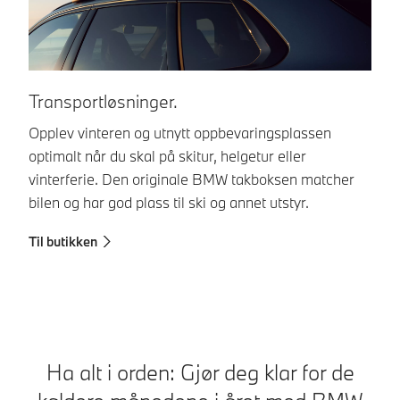
Transportløsninger.
I
Opplev vinteren og utnytt oppbevaringsplassen
Gj
optimalt når du skal på skitur, helgetur eller
me
vinterferie. Den originale BMW takboksen matcher
ka
bilen og har god plass til ski og annet utstyr.
mu
fly
Til butikken
Ti
Ha alt i orden: Gjør deg klar for de