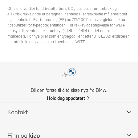
Offisielle verdier for drivstofforbruk, CO₂-utslipp, strømforbruk og
elektrisk rekkevidde er beregnet i henhold til foreskrevne målemetoder
og i henhold til EU-forordning (EF) nr. 715/2007 som var gjeldende på
tidspunktet for typegodkjenningen. For rekkeviddeangivelse tar WLTP
hensyn til eventuelt ekstrautstyr (i dette tilfellet for det norske
markedet). For nye biler som er typegodkjent etter 01.01.2021 eksisterer
det offisielle angivelser kun i henhold til WLTP.
Bli den første til å få siste nytt fra BMW.
Hold deg oppdatert
Kontakt
Finn og kjøp
Kontakt BMW Norge