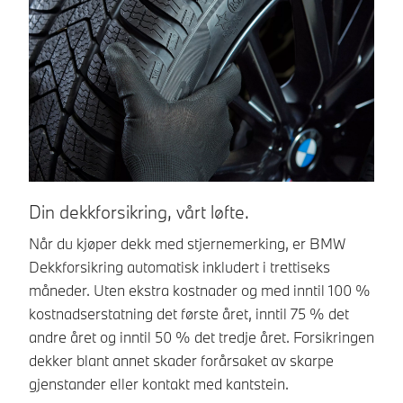
Din dekkforsikring, vårt løfte.
D
Når du kjøper dekk med stjernemerking, er BMW
Få
Dekkforsikring automatisk inkludert i trettiseks
me
måneder. Uten ekstra kostnader og med inntil 100 %
no
kostnadserstatning det første året, inntil 75 % det
Ti
andre året og inntil 50 % det tredje året. Forsikringen
dekker blant annet skader forårsaket av skarpe
gjenstander eller kontakt med kantstein.