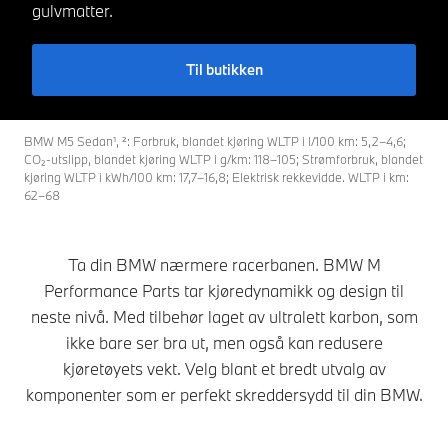
gulvmatter.
Til butikken
BMW M5 Sedan¹, ²: Forbruk, blandet kjøring WLTP i l/100 km: 5,2–4,6;
CO₂-utslipp, blandet kjøring WLTP i g/km: 118–105; Strømforbruk, blandet
kjøring WLTP i kWh/100 km: 17,7–16,8; Elektrisk rekkevidde. WLTP i km:
62–68
Ta din BMW nærmere racerbanen. BMW M
Performance Parts tar kjøredynamikk og design til
neste nivå. Med tilbehør laget av ultralett karbon, som
ikke bare ser bra ut, men også kan redusere
kjøretøyets vekt. Velg blant et bredt utvalg av
komponenter som er perfekt skreddersydd til din BMW.