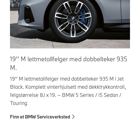
2
19'' M lettmetallfelger med dobbelteker 935
M.
20
Gr
19'' M lettmetallfelger med dobbelteker 935 M i Jet
de
Black. Komplett vinterhjulsett med dekktrykkontroll,
BM
felgstørrelse 8J x 19. – BMW 5 Series / i5 Sedan /
Touring
Fi
Finn et BMW Serviceverksted