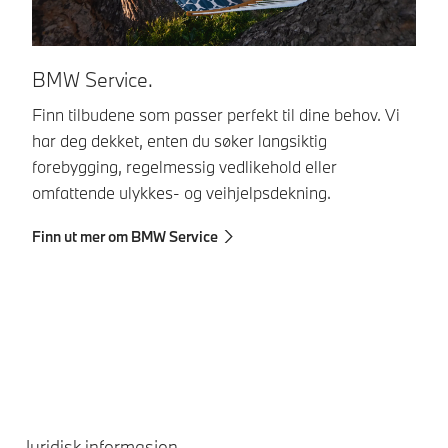
BMW Service.
Di
Finn tilbudene som passer perfekt til dine behov. Vi
Ho
har deg dekket, enten du søker langsiktig
Co
forebygging, regelmessig vedlikehold eller
si
omfattende ulykkes- og veihjelpsdekning.
fo
re
Finn ut mer om BMW Service
Co
Le
Juridisk informasjon.