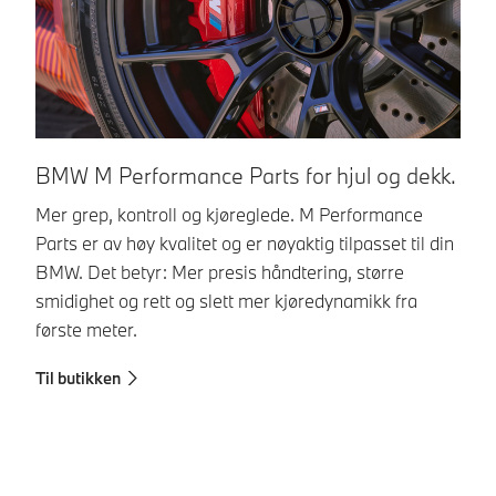
BMW M Performance Parts for hjul og dekk.
B
Mer grep, kontroll og kjøreglede. M Performance
Gj
Parts er av høy kvalitet og er nøyaktig tilpasset til din
M 
BMW. Det betyr: Mer presis håndtering, større
ka
smidighet og rett og slett mer kjøredynamikk fra
lo
første meter.
BM
Til butikken
Ti