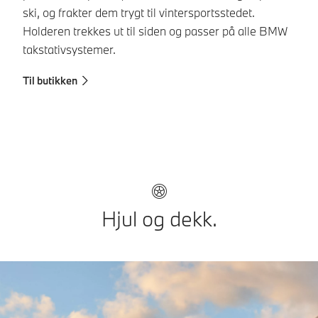
ski, og frakter dem trygt til vintersportsstedet.
ek
Holderen trekkes ut til siden og passer på alle BMW
de
takstativsystemer.
Fi
Til butikken
Hjul og dekk.