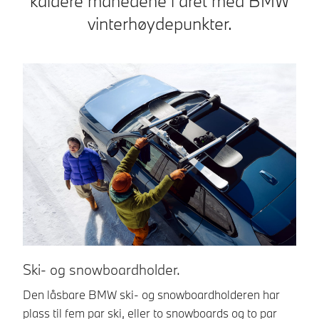
kaldere månedene i året med BMW
vinterhøydepunkter.
Ski- og snowboardholder.
Kj
Den låsbare BMW ski- og snowboardholderen har
BM
plass til fem par ski, eller to snowboards og to par
Fo