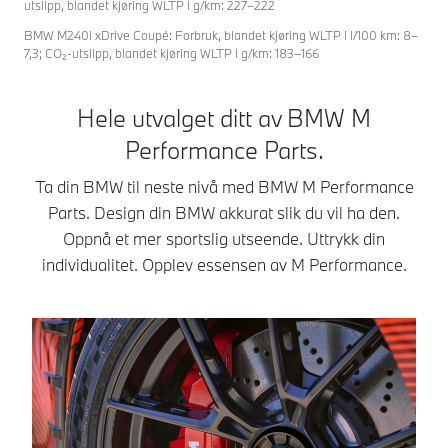
og utenfor
M
utslipp, blandet kjøring WLTP i g/km: 227–222
mer. I BMW M2
racerbanen.
P
BMW M240i xDrive Coupé: Forbruk, blandet kjøring WLTP i l/100 km: 8–
Coupé leverer denne
Opplev hvordan
de
7,3; CO₂-utslipp, blandet kjøring WLTP i g/km: 183–166
kombinasjonen fri
BMW M
s
kjøredynamikk og
Performance
de
elegant praktiskhet i
Hele utvalget ditt av BMW M
Parts kan
si
et kompromissløst
forvandle din M5.
a
Performance Parts.
racingutseende.
Gi bilen karakter
fr
som passer
r
Til butikken
Ta din BMW til neste nivå med BMW M Performance
perfekt til stilen
so
Parts. Design din BMW akkurat slik du vil ha den.
din.
Oppnå et mer sportslig utseende. Uttrykk din
Til butikken
individualitet. Opplev essensen av M Performance.