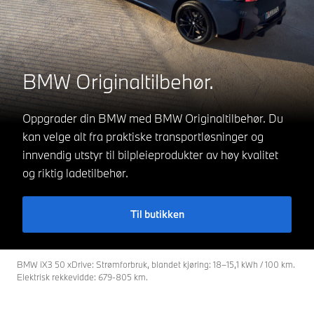
BMW Originaltilbehør.
Oppgrader din BMW med BMW Originaltilbehør. Du
kan velge alt fra praktiske transportløsninger og
innvendig utstyr til bilpleieprodukter av høy kvalitet
og riktig ladetilbehør.
Til butikken
BMW iX3 50 xDrive: Strømforbruk, blandet kjøring: 18–15,1 kWh / 100 km.
Elektrisk rekkevidde: 679-805 km.