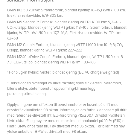
BMW iX3 50 xDrive: Strømforbruk, blandet kjøring: 18–15,1 kWh / 100 km.
Elektrisk rekkevidde: 679-805 km.
BMW M5 Sedan¹, ²: Forbruk, blandet kjøring WLTP i l/100 km: 5,2–4,6;
CO₂-utslipp, blandet kjøring WLTP i g/km: 118–105; Strømforbruk, blandet
kjøring WLTP i kWh/100 km: 17,7–16,8; Elektrisk rekkevidde. WLTP i km:
62–68
BMW M2 Coupé: Forbruk, blandet kjøring WLTP i l/100 km: 10–9,8; CO₂-
utslipp, blandet kjøring WLTP i g/km: 227–222
BMW M240i xDrive Coupé: Forbruk, blandet kjøring WLTP i l/100 km: 8–
7,3; CO₂-utslipp, blandet kjøring WLTP i g/km: 183–166
¹ For plug-in hybrid: Vektet, blandet kjøring (EC AC charge weighted)
² Rekkevidden avhenger av ulike faktorer, spesielt kjørestil, veiforhold,
bilens utstyr, utetemperatur, oppvarming/klimaanlegg,
parkeringsklimatisering.
Opplysningene om effekten til bensinmotorer er basert på drift med
drivstoff av kvaliteten 98 oktan. Informasjon om forbruk er basert på drift
med referanse-drivstoff iht. EU-forordning 715/2007. Drivstoffkvaliteten
blyfri oktan 91 og høyere med en maksimal etanolandel på 10 % (E10) er
tillatt. BMW anbefaler bruk av drivstoff med 95 oktan. For biler med høy
ytelse anbefaler BMW et drivstoff med 98 oktan.