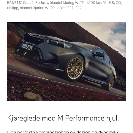
BMW M2 Coupé: Forbruk, blandet kjøring WLTP i l/100 km: 10–9,8; CO₂-
utslipp, blandet kjøring WLTP i g/km: 227–222
Kjøreglede med M Performance hjul.
Den perfekte kombinasjonen av design og dynamikk.