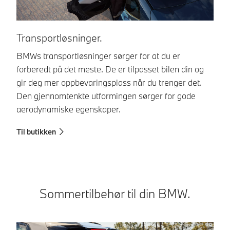
I
Transportløsninger.
In
BMWs transportløsninger sørger for at du er
be
forberedt på det meste. De er tilpasset bilen din og
og
gir deg mer oppbevaringsplass når du trenger det.
fo
Den gjennomtenkte utformingen sørger for gode
aerodynamiske egenskaper.
Ti
Til butikken
Sommertilbehør til din BMW.