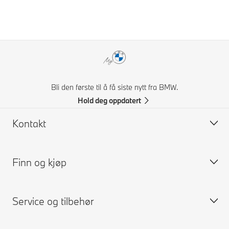
Bli den første til å få siste nytt fra BMW.
Hold deg oppdatert
Kontakt
Finn og kjøp
Kontakt BMW Norge
FAQ
Service og tilbehør
Få et pristilbud
Bygg din BMW
Kontakt forhandler
Tilgjengelige nye biler