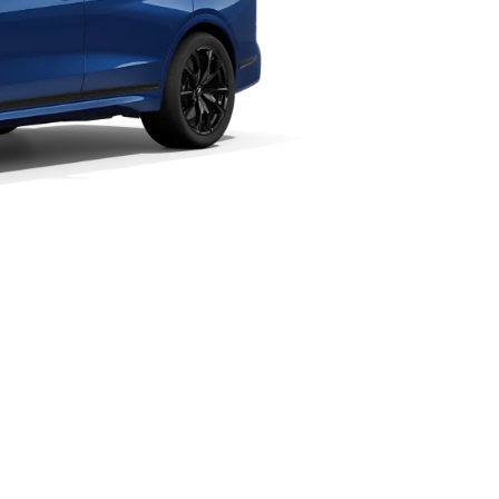
Sammenlign modell
Tekniske Data
t
det kjøring: 292–273 g/km.