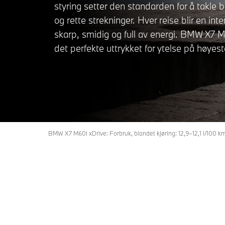
styring setter den standarden for å takle 
og rette strekninger. Hver reise blir en int
skarp, smidig og full av energi. BMW X7 M
det perfekte uttrykket for ytelse på høyest
BMW X7 M60i xDrive: Forbruk, blandet kjøring: 12,9–12,1 l/100 k