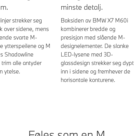
om.
minste detalj.
injer strekker seg
Baksiden av BMW X7 M60i
k over sidene, mens
kombinerer bredde og
ende svarte M-
presisjon med slående M-
ke ytterspeilene og M
designelementer. De slanke
ss Shadowline
LED-lysene med 3D-
 trim alle antyder
glassdesign strekker seg dypt
n ytelse.
inn i sidene og fremhever de
horisontale konturene.
Føles som en M.