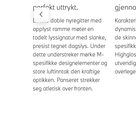
perfekt uttrykt.
gjenn
BMWs doble nyregitter med
Karakterl
opplyst ramme møter en
dynamis
todelt lyssignatur med slanke,
de skinn
presist tegnet dagslys. Under
spesifik
dette understreker mørke M-
Highglo
spesifikke designelementer og
utvendig
store luftinntak den kraftige
overlege
optikken. Panseret strekker
seg atletisk over fronten.