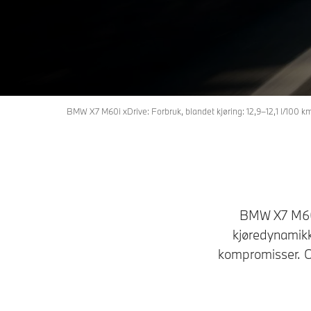
Bygg og pris
Tilgjenglige biler
BMW X7 M60i xDrive: Forbruk, blandet kjøring: 12,9–12,1 l/100 k
BMW X7 M60i 
kjøredynamikke
kompromisser. O