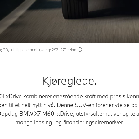
m; CO₂-utslipp, blandet kjøring: 292–273 g/km.
Kjøreglede.
xDrive kombinerer enestående kraft med presis kontro
n til et helt nytt nivå. Denne SUV-en forener ytelse og
ppdag BMW X7 M60i xDrive, utstyrsalternativer og tekn
mange leasing- og finansieringsalternativer.