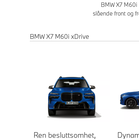
BMW X7 M60i åp
slående front og f
BMW X7 M60i xDrive
Ren besluttsomhet,
Dynam