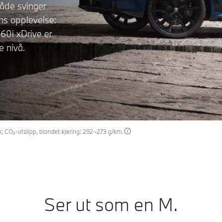
både svinger
ens opplevelse:
60i xDrive er
e nivå.
m; CO₂-utslipp, blandet kjøring: 292–273 g/km.
Ser ut som en M.