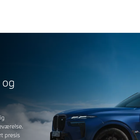
 og
ig
eværelse.
t presis