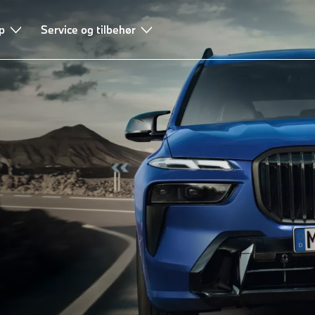
p
 og finansiering
Service og tilbehør
Rådgivning & Tjenester
FAQ
ive.