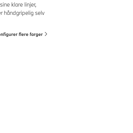
e klare linjer,
r håndgripelig selv
nfigurer flere farger